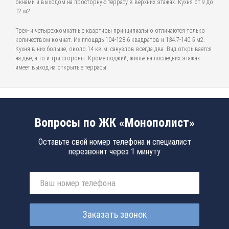
окнами и выходом на просторную террасу в верхних этажах. Кухня от 9 до
12 м2.
Трех- и четырехкомнатные квартиры принципиально отличаются только
количеством комнат. Их площадь 104-128.6 квадратов и 134.7-140.5 м2.
Кухня в них больше, около 14 кв.м, санузлов всегда два. Вид открывается
на две, а то и три стороны. Кроме лоджий, жилье на последних этажах
имеет выход на открытые террасы.
Вопросы по ЖК «Монополист»
Оставьте свой номер телефона и специалист
перезвонит через 1 минуту
Заказать звонок